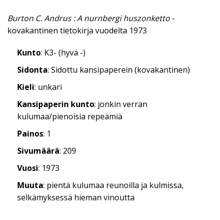
Burton C. Andrus : A nurnbergi huszonketto
-
kovakantinen tietokirja vuodelta 1973
Kunto
: K3- (hyvä -)
Sidonta
: Sidottu kansipaperein (kovakantinen)
Kieli
: unkari
Kansipaperin kunto
: jonkin verran
kulumaa/pienoisia repeämiä
Painos
: 1
Sivumäärä
: 209
Vuosi
: 1973
Muuta
: pientä kulumaa reunoilla ja kulmissa,
selkämyksessä hieman vinoutta