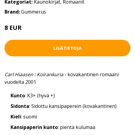
Kategoriat:
Kaunokirjat
,
Romaanit
Brand:
Gummerus
8 EUR
LISÄTIETOJA
Carl Hiaasen : Koirankuria
- kovakantinen romaani
vuodelta 2001
Kunto
: K3+ (hyvä +)
Sidonta
: Sidottu kansipaperein (kovakantinen)
Kieli
: suomi
Kansipaperin kunto
: pientä kulumaa