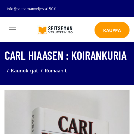
info@seitsemanveljesta150.fi
KAUPPA
CARL HIAASEN : KOIRANKURIA
Kaunokirjat
Romaanit