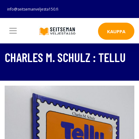
info@seitsemanveljesta150.fi
KAUPPA
CHARLES M. SCHULZ : TELLU