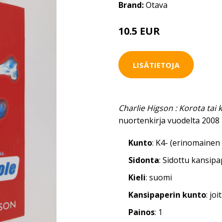
Brand:
Otava
10.5 EUR
LISÄTIETOJA
Charlie Higson : Korota tai 
nuortenkirja vuodelta 2008
Kunto
: K4- (erinomainen 
Sidonta
: Sidottu kansip
Kieli
: suomi
Kansipaperin kunto
: jo
Painos
: 1