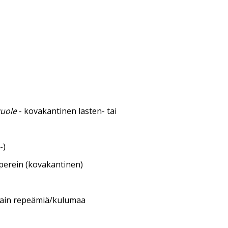
kuole
- kovakantinen lasten- tai
-)
aperein (kovakantinen)
itain repeämiä/kulumaa