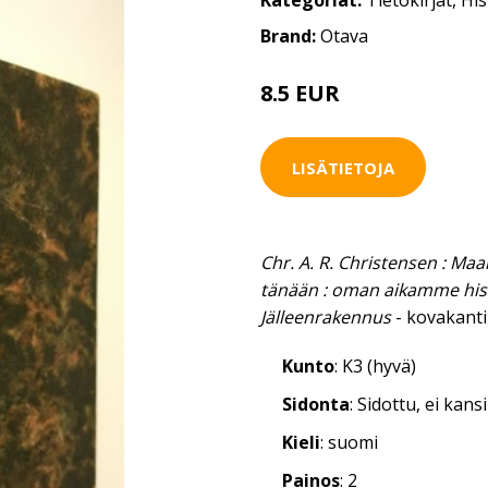
Kategoriat:
Tietokirjat
,
His
Brand:
Otava
8.5 EUR
13 EUR
LISÄTIETOJA
Chr. A. R. Christensen : Ma
tänään : oman aikamme hist
Jälleenrakennus
- kovakanti
Kunto
: K3 (hyvä)
Sidonta
: Sidottu, ei kan
Kieli
: suomi
Painos
: 2