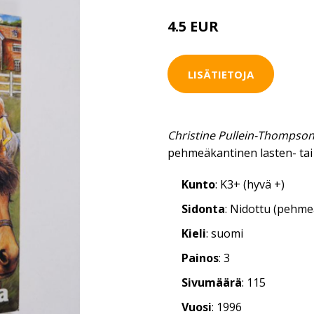
4.5 EUR
LISÄTIETOJA
Christine Pullein-Thompson 
pehmeäkantinen lasten- tai
Kunto
: K3+ (hyvä +)
Sidonta
: Nidottu (pehm
Kieli
: suomi
Painos
: 3
Sivumäärä
: 115
Vuosi
: 1996