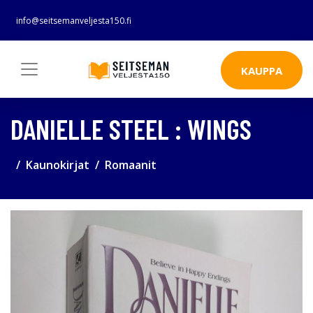
info@seitsemanveljesta150.fi
KAUPPA
DANIELLE STEEL : WINGS
Kaunokirjat
Romaanit