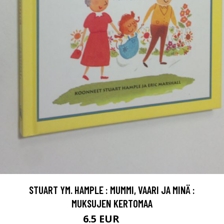
STUART YM. HAMPLE : MUMMI, VAARI JA MINÄ :
MUKSUJEN KERTOMAA
6.5 EUR
10 EUR