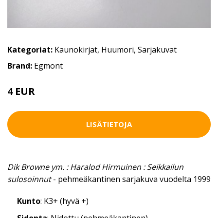
Kategoriat:
Kaunokirjat
,
Huumori
,
Sarjakuvat
Brand:
Egmont
4 EUR
LISÄTIETOJA
Dik Browne ym. : Haralod Hirmuinen : Seikkailun
sulosoinnut
- pehmeäkantinen sarjakuva vuodelta 1999
Kunto
: K3+ (hyvä +)
Sidonta
: Nidottu (pehmeäkantinen)