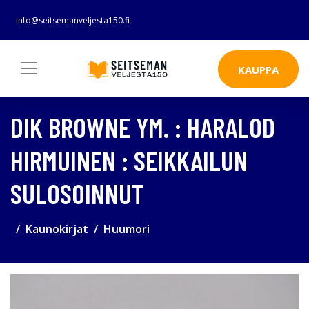
info@seitsemanveljesta150.fi
KAUPPA
DIK BROWNE YM. : HARALOD
HIRMUINEN : SEIKKAILUN
SULOSOINNUT
Kaunokirjat
Huumori