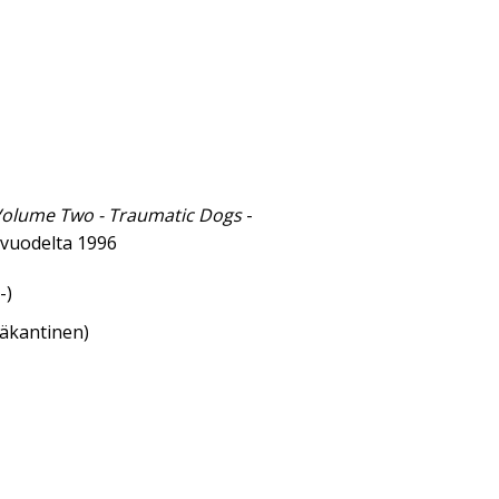
Volume Two - Traumatic Dogs
-
vuodelta 1996
-)
eäkantinen)