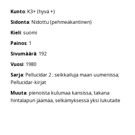
Kunto
: K3+ (hyvä +)
Sidonta
: Nidottu (pehmeäkantinen)
Kieli
: suomi
Painos
: 1
Sivumäärä
: 192
Vuosi
: 1980
Sarja
: Pellucidar 2 ; seikkailuja maan uumenissa;
Pellucidar-kirjat
Muuta
: pienoista kulumaa kansissa, takana
hintalapun jäämää, selkämyksessä yksi lukutaite