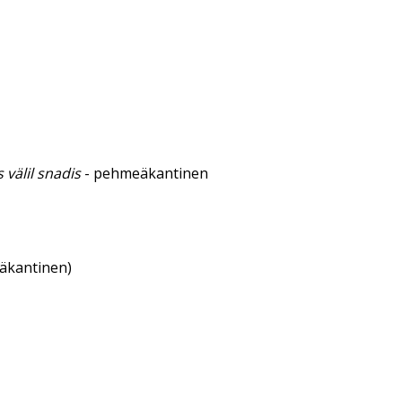
 välil snadis
- pehmeäkantinen
eäkantinen)