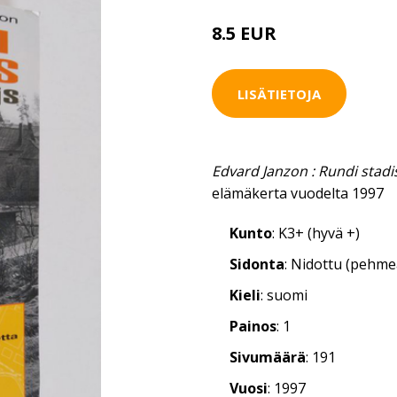
8.5 EUR
LISÄTIETOJA
Edvard Janzon : Rundi stadis
elämäkerta vuodelta 1997
Kunto
: K3+ (hyvä +)
Sidonta
: Nidottu (pehm
Kieli
: suomi
Painos
: 1
Sivumäärä
: 191
Vuosi
: 1997