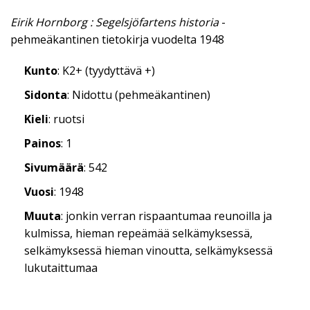
Eirik Hornborg : Segelsjöfartens historia
-
pehmeäkantinen tietokirja vuodelta 1948
Kunto
: K2+ (tyydyttävä +)
Sidonta
: Nidottu (pehmeäkantinen)
Kieli
: ruotsi
Painos
: 1
Sivumäärä
: 542
Vuosi
: 1948
Muuta
: jonkin verran rispaantumaa reunoilla ja
kulmissa, hieman repeämää selkämyksessä,
selkämyksessä hieman vinoutta, selkämyksessä
lukutaittumaa