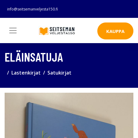
info@seitsemanveljesta150.fi
KAUPPA
ELÄINSATUJA
Lastenkirjat
Satukirjat