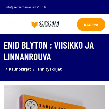
info@seitsemanveljesta150.fi
KAUPPA
ENID BLYTON : VIISIKKO JA
LINNANROUVA
Kaunokirjat
Jännityskirjat