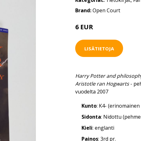
Kategoriat:
Tietokirjat
,
Fan
Brand:
Open Court
6 EUR
LISÄTIETOJA
Harry Potter and philosophy 
Aristotle ran Hogwarts
- pe
vuodelta 2007
Kunto
: K4- (erinomainen 
Sidonta
: Nidottu (pehm
Kieli
: englanti
Painos
: 3rd pr.