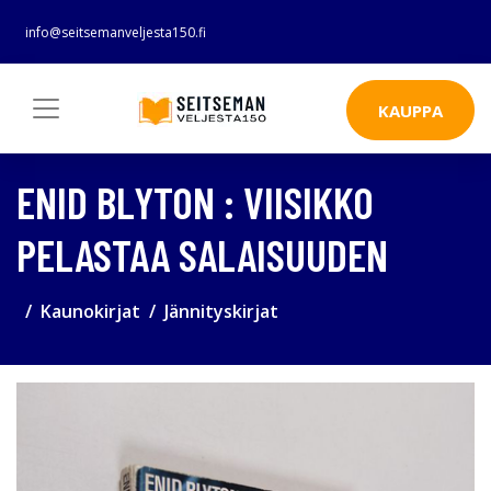
info@seitsemanveljesta150.fi
KAUPPA
ENID BLYTON : VIISIKKO
PELASTAA SALAISUUDEN
Kaunokirjat
Jännityskirjat