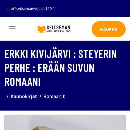
info@seitsemanveljesta150.fi
KAUPPA
ERKKI KIVIJÄRVI : STEYERIN
PERHE : ERÄÄN SUVUN
ROMAANI
Kaunokirjat
Romaanit