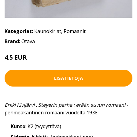
Kategoriat:
Kaunokirjat
,
Romaanit
Brand:
Otava
4.5 EUR
5 EUR
LISÄTIETOJA
Erkki Kivijärvi : Steyerin perhe : erään suvun romaani
-
pehmeäkantinen romaani vuodelta 1938
Kunto
: K2 (tyydyttävä)
Sidonta
: Nidottu (pehmeäkantinen)