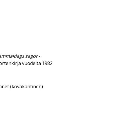
Gammaldags sagor
-
ortenkirja vuodelta 1982
annet (kovakantinen)