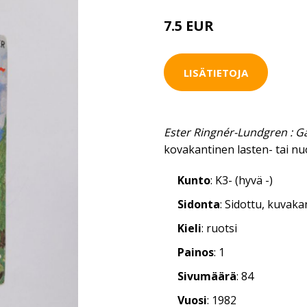
7.5 EUR
LISÄTIETOJA
Ester Ringnér-Lundgren : 
kovakantinen lasten- tai nu
Kunto
: K3- (hyvä -)
Sidonta
: Sidottu, kuvak
Kieli
: ruotsi
Painos
: 1
Sivumäärä
: 84
Vuosi
: 1982