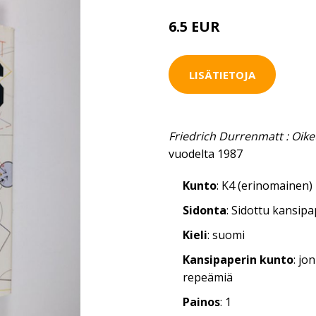
6.5 EUR
LISÄTIETOJA
Friedrich Durrenmatt : Oik
vuodelta 1987
Kunto
: K4 (erinomainen)
Sidonta
: Sidottu kansip
Kieli
: suomi
Kansipaperin kunto
: jo
repeämiä
Painos
: 1