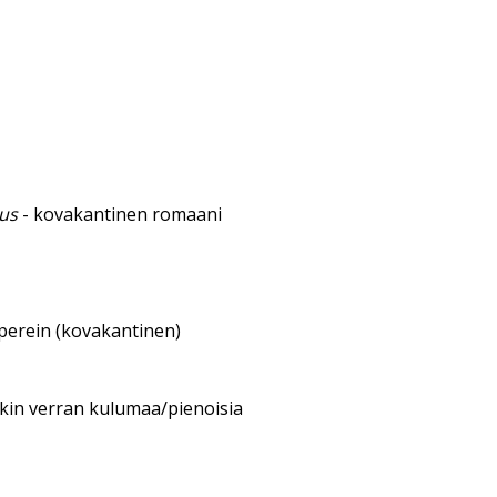
eus
- kovakantinen romaani
aperein (kovakantinen)
nkin verran kulumaa/pienoisia