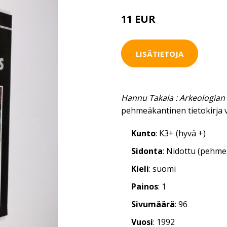
11 EUR
12.5 EUR
LISÄTIETOJA
Hannu Takala : Arkeologian
pehmeäkantinen tietokirja 
Kunto
: K3+ (hyvä +)
Sidonta
: Nidottu (pehm
Kieli
: suomi
Painos
: 1
Sivumäärä
: 96
Vuosi
: 1992