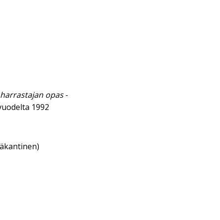
 harrastajan opas
-
vuodelta 1992
eäkantinen)