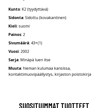
Kunto
: K2 (tyydyttävä)
Sidonta
: Sidottu (kovakantinen)
Kieli
: suomi
Painos
: 2
Sivumäärä
: 43+(1)
Vuosi
: 2002
Sarja
: Minäpä luen itse
Muuta
: hieman kulumaa kansissa,
kontaktimuovipäällystys, kirjaston poistokirja
SUOSITUIMMAT TUOTTEET