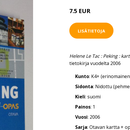
7.5 EUR
8.5 EUR
LISÄTIETOJA
Helene Le Tac : Peking : kar
tietokirja vuodelta 2006
Kunto
: K4+ (erinomainen
Sidonta
: Nidottu (pehm
Kieli
: suomi
Painos
: 1
Vuosi
: 2006
Sarja
: Otavan kartta + o