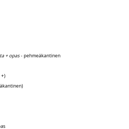
tta + opas
- pehmeäkantinen
 +)
eäkantinen)
pas