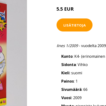
5.5 EUR
LISÄTIETOJA
Iines 1/2009
- vuodelta 2009
Kunto
: K4- (erinomainen 
Sidonta
: Vihko
Kieli
: suomi
Painos
: 1
Sivumäärä
: 66
Vuosi
: 2009