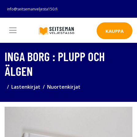
info@seitsemanveljesta150.fi
KAUPPA
INGA BORG : PLUPP OCH
ÄLGEN
Lastenkirjat
Nuortenkirjat