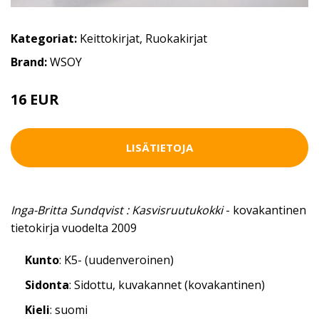
Kategoriat:
Keittokirjat
,
Ruokakirjat
Brand:
WSOY
16 EUR
18 EUR
LISÄTIETOJA
Inga-Britta Sundqvist : Kasvisruutukokki
- kovakantinen
tietokirja vuodelta 2009
Kunto
: K5- (uudenveroinen)
Sidonta
: Sidottu, kuvakannet (kovakantinen)
Kieli
: suomi