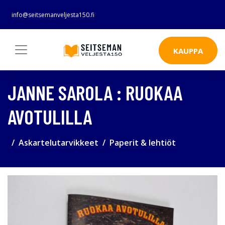
info@seitsemanveljesta150.fi
KAUPPA
JANNE SAROLA : RUOKAA
AVOTULILLA
Askartelutarvikkeet
Paperit & lehtiöt