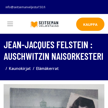
info@seitsemanveljesta150.fi
KAUPPA
JEAN-JACQUES FELSTEIN :
AUSCHWITZIN NAISORKESTERI
Kaunokirjat
Elämäkerrat