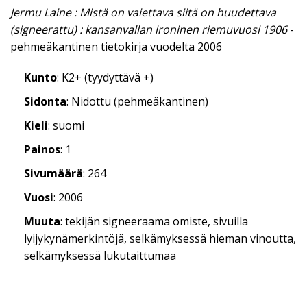
Jermu Laine : Mistä on vaiettava siitä on huudettava
(signeerattu) : kansanvallan ironinen riemuvuosi 1906
-
pehmeäkantinen tietokirja vuodelta 2006
Kunto
: K2+ (tyydyttävä +)
Sidonta
: Nidottu (pehmeäkantinen)
Kieli
: suomi
Painos
: 1
Sivumäärä
: 264
Vuosi
: 2006
Muuta
: tekijän signeeraama omiste, sivuilla
lyijykynämerkintöjä, selkämyksessä hieman vinoutta,
selkämyksessä lukutaittumaa