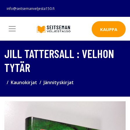
info@seitsemanveljesta150.fi
KAUPPA
JILL TATTERSALL : VELHON
TYTÄR
Kaunokirjat
Jännityskirjat