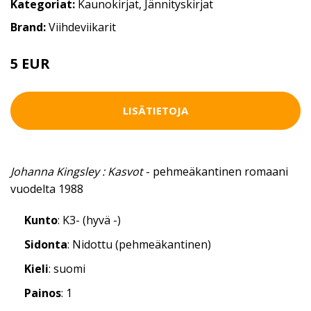
Kategoriat:
Kaunokirjat
,
Jännityskirjat
Brand:
Viihdeviikarit
5 EUR
LISÄTIETOJA
Johanna Kingsley : Kasvot
- pehmeäkantinen romaani
vuodelta 1988
Kunto
: K3- (hyvä -)
Sidonta
: Nidottu (pehmeäkantinen)
Kieli
: suomi
Painos
: 1