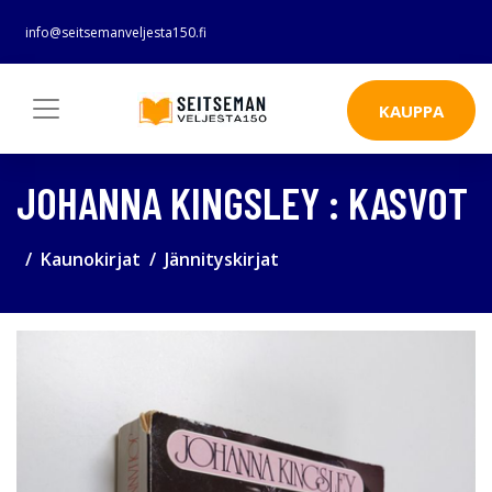
info@seitsemanveljesta150.fi
KAUPPA
JOHANNA KINGSLEY : KASVOT
Kaunokirjat
Jännityskirjat