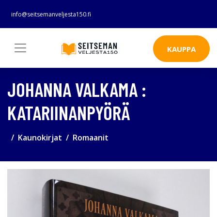
info@seitsemanveljesta150.fi
KAUPPA
JOHANNA VALKAMA :
KATARIINANPYÖRÄ
Kaunokirjat
Romaanit