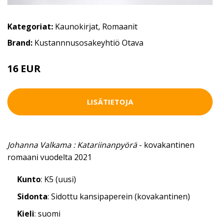
Kategoriat:
Kaunokirjat
,
Romaanit
Brand:
Kustannnusosakeyhtiö Otava
16 EUR
22.9 EUR
LISÄTIETOJA
Johanna Valkama : Katariinanpyörä
- kovakantinen
romaani vuodelta 2021
Kunto
: K5 (uusi)
Sidonta
: Sidottu kansipaperein (kovakantinen)
Kieli
: suomi