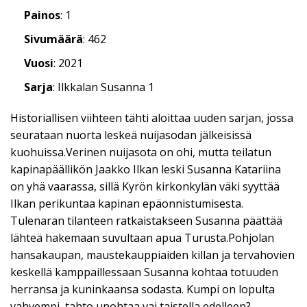
Painos
: 1
Sivumäärä
: 462
Vuosi
: 2021
Sarja
: Ilkkalan Susanna 1
Historiallisen viihteen tähti aloittaa uuden sarjan, jossa
seurataan nuorta leskeä nuijasodan jälkeisissä
kuohuissa.Verinen nuijasota on ohi, mutta teilatun
kapinapäällikön Jaakko Ilkan leski Susanna Katariina
on yhä vaarassa, sillä Kyrön kirkonkylän väki syyttää
Ilkan perikuntaa kapinan epäonnistumisesta.
Tulenaran tilanteen ratkaistakseen Susanna päättää
lähteä hakemaan suvultaan apua Turusta.Pohjolan
hansakaupan, maustekauppiaiden killan ja tervahovien
keskellä kamppaillessaan Susanna kohtaa totuuden
herransa ja kuninkaansa sodasta. Kumpi on lopulta
vahvempi, tahto unohtaa vai taistella edelleen?