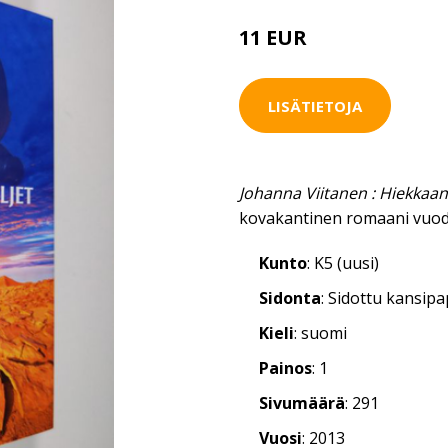
11 EUR
12 EUR
LISÄTIETOJA
Johanna Viitanen : Hiekkaan
kovakantinen romaani vuod
Kunto
: K5 (uusi)
Sidonta
: Sidottu kansip
Kieli
: suomi
Painos
: 1
Sivumäärä
: 291
Vuosi
: 2013