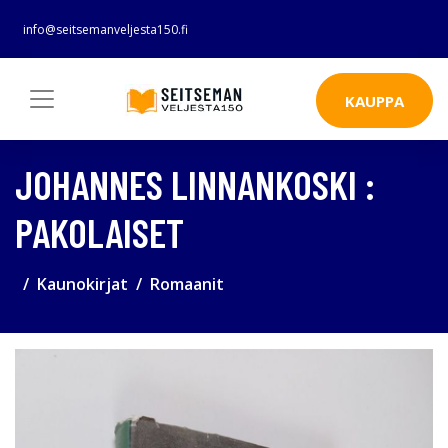
info@seitsemanveljesta150.fi
KAUPPA
JOHANNES LINNANKOSKI :
PAKOLAISET
Kaunokirjat
Romaanit