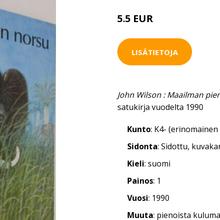
5.5 EUR
8 EUR
LISÄTIETOJA
John Wilson : Maailman pie
satukirja vuodelta 1990
Kunto
: K4- (erinomainen 
Sidonta
: Sidottu, kuvak
Kieli
: suomi
Painos
: 1
Vuosi
: 1990
Muuta
: pienoista kulum