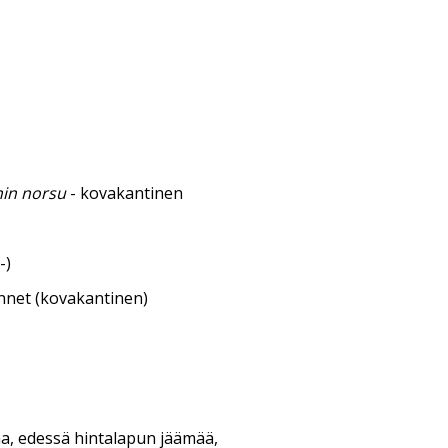
nin norsu
- kovakantinen
-)
annet (kovakantinen)
aa, edessä hintalapun jäämää,