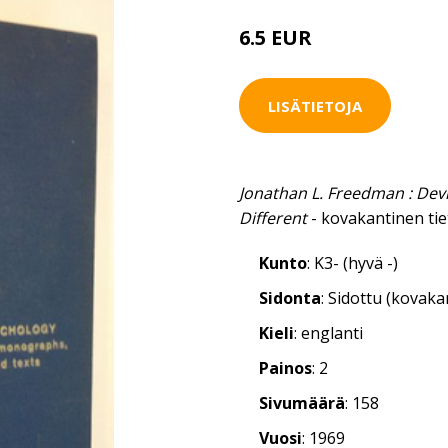
6.5 EUR
10 EUR
LISÄTIETOJA
Jonathan L. Freedman : Dev
Different
- kovakantinen tie
Kunto
: K3- (hyvä -)
Sidonta
: Sidottu (kovaka
Kieli
: englanti
Painos
: 2
Sivumäärä
: 158
Vuosi
: 1969