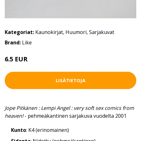
Kategoriat:
Kaunokirjat
,
Huumori
,
Sarjakuvat
Brand:
Like
6.5 EUR
LISÄTIETOJA
Jope Pitkänen : Lempi Angel : very soft sex comics from
heaven!
- pehmeäkantinen sarjakuva vuodelta 2001
Kunto
: K4 (erinomainen)
Sidonta
: Nidottu (pehmeäkantinen)