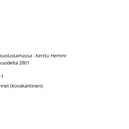
puolustamassa : Kerttu Hemmi
vuodelta 2001
-)
annet (kovakantinen)