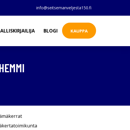
info@seitsemanveljesta150.fi
ALLISKIRJAILIJA
BLOGI
KAUPPA
 HEMMI
lämäkerrat
äkertatoimikunta