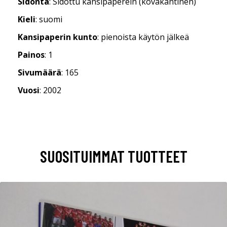
Sidonta
: Sidottu kansipaperein (kovakantinen)
Kieli
: suomi
Kansipaperin kunto
: pienoista käytön jälkeä
Painos
: 1
Sivumäärä
: 165
Vuosi
: 2002
SUOSITUIMMAT TUOTTEET