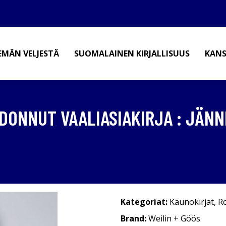
EMÄN VELJESTÄ
SUOMALAINEN KIRJALLISUUS
KANS
ADONNUT VAALIASIAKIRJA : JÄN
Kategoriat:
Kaunokirjat
,
R
Brand:
Weilin + Göös