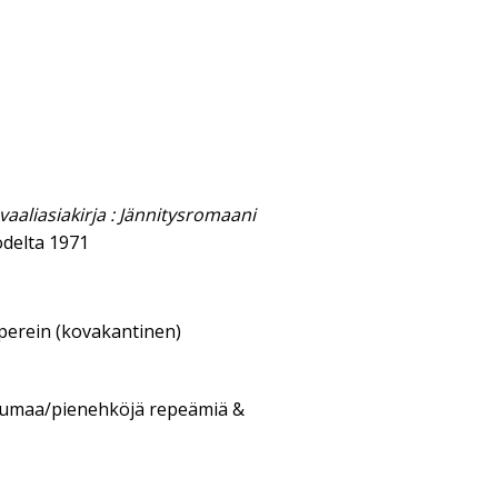
vaaliasiakirja : Jännitysromaani
delta 1971
aperein (kovakantinen)
ulumaa/pienehköjä repeämiä &