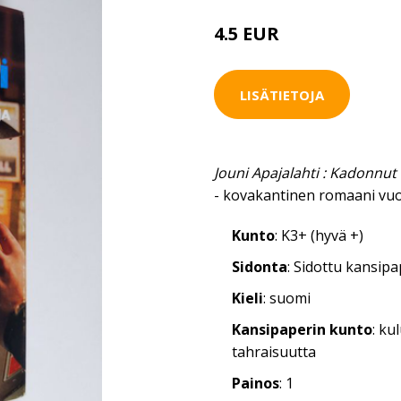
4.5 EUR
LISÄTIETOJA
Jouni Apajalahti : Kadonnut 
- kovakantinen romaani vuo
Kunto
: K3+ (hyvä +)
Sidonta
: Sidottu kansip
Kieli
: suomi
Kansipaperin kunto
: k
tahraisuutta
Painos
: 1