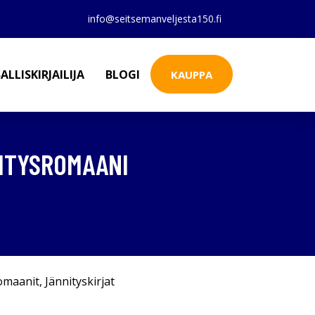
info@seitsemanveljesta150.fi
ALLISKIRJAILIJA
BLOGI
KAUPPA
NITYSROMAANI
omaanit
,
Jännityskirjat