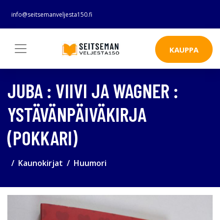
info@seitsemanveljesta150.fi
KAUPPA
JUBA : VIIVI JA WAGNER :
YSTÄVÄNPÄIVÄKIRJA
(POKKARI)
Kaunokirjat
Huumori