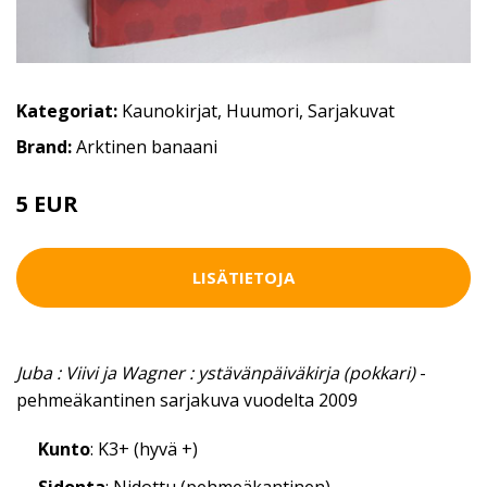
Kategoriat:
Kaunokirjat
,
Huumori
,
Sarjakuvat
Brand:
Arktinen banaani
5 EUR
LISÄTIETOJA
Juba : Viivi ja Wagner : ystävänpäiväkirja (pokkari)
-
pehmeäkantinen sarjakuva vuodelta 2009
Kunto
: K3+ (hyvä +)
Sidonta
: Nidottu (pehmeäkantinen)