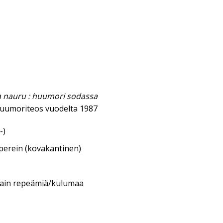
na nauru : huumori sodassa
uumoriteos vuodelta 1987
-)
aperein (kovakantinen)
itain repeämiä/kulumaa