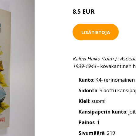
8.5 EUR
9.5 EUR
LISÄTIETOJA
Kalevi Haiko (toim.) : Asee
1939-1944
- kovakantinen h
Kunto
: K4- (erinomainen 
Sidonta
: Sidottu kansip
Kieli
: suomi
Kansipaperin kunto
: jo
Painos
: 1
Sivumäärä
: 219