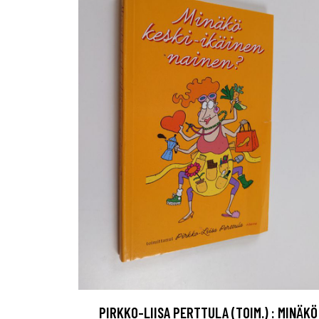
PIRKKO-LIISA PERTTULA (TOIM.) : MINÄKÖ