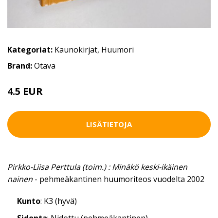
Kategoriat:
Kaunokirjat
,
Huumori
Brand:
Otava
4.5 EUR
LISÄTIETOJA
Pirkko-Liisa Perttula (toim.) : Minäkö keski-ikäinen
nainen
- pehmeäkantinen huumoriteos vuodelta 2002
Kunto
: K3 (hyvä)
Sidonta
: Nidottu (pehmeäkantinen)