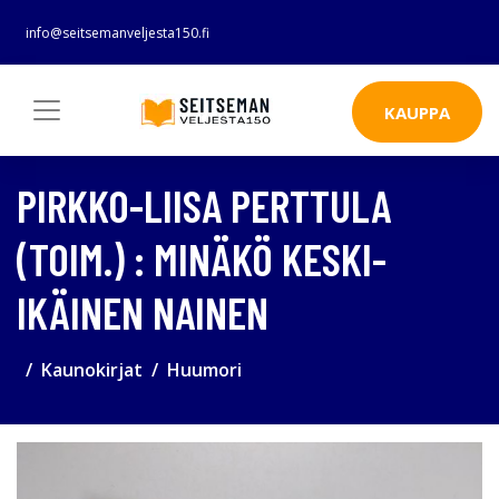
info@seitsemanveljesta150.fi
KAUPPA
PIRKKO-LIISA PERTTULA
(TOIM.) : MINÄKÖ KESKI-
IKÄINEN NAINEN
Kaunokirjat
Huumori