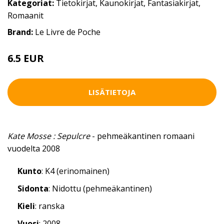
Kategoriat:
Tietokirjat
,
Kaunokirjat
,
Fantasiakirjat
,
Romaanit
Brand:
Le Livre de Poche
6.5 EUR
LISÄTIETOJA
Kate Mosse : Sepulcre
- pehmeäkantinen romaani
vuodelta 2008
Kunto
: K4 (erinomainen)
Sidonta
: Nidottu (pehmeäkantinen)
Kieli
: ranska
Vuosi
: 2008