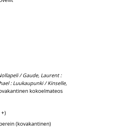
vellit
 Nollapeli / Gaude, Laurent :
hael : Luukaupunki / Kinselle,
ovakantinen kokoelmateos
 +)
aperein (kovakantinen)