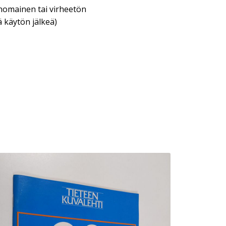
inomainen tai virheetön
 käytön jälkeä)