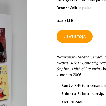
Kategoriat:
Kaunokirjat
,
No
Brand:
Valitut palat
5.5 EUR
LISÄTIETOJA
Kirjavaliot - Meltzer, Brad :
Kirottu suku / Connelly, MIc
Sophie : Hätä ei lue lakia
- k
vuodelta 2006
Kunto
: K4+ (erinomainen
Sidonta
: Sidottu kansip
Kieli
: suomi