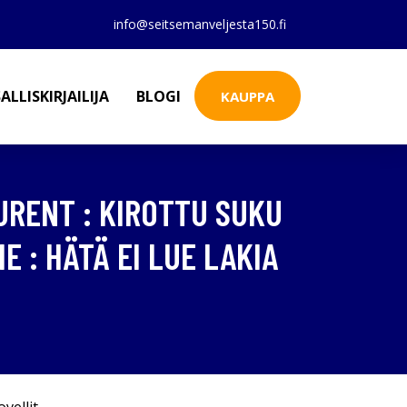
info@seitsemanveljesta150.fi
ALLISKIRJAILIJA
BLOGI
KAUPPA
AURENT : KIROTTU SUKU
E : HÄTÄ EI LUE LAKIA