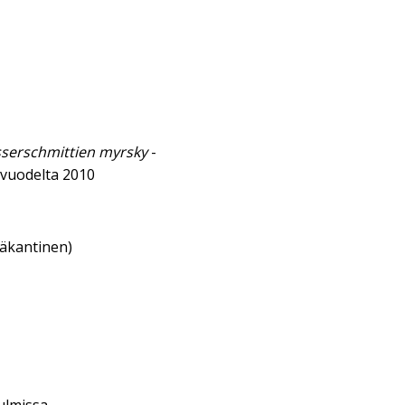
sserschmittien myrsky
-
vuodelta 2010
eäkantinen)