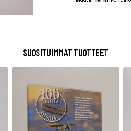
Muuta
: hieman kolhua k
SUOSITUIMMAT TUOTTEET