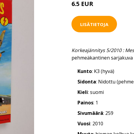
6.5 EUR
LISÄTIETOJA
Korkeajännitys 5/2010 : Me
pehmeäkantinen sarjakuva 
Kunto
: K3 (hyvä)
Sidonta
: Nidottu (pehm
Kieli
: suomi
Painos
: 1
Sivumäärä
: 259
Vuosi
: 2010