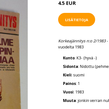
4.5 EUR
5 EUR
LISÄTIETOJA
Korkeajännitys n:o 2/1983
-
vuodelta 1983
Kunto
: K3- (hyvä -)
Sidonta
: Nidottu (pehm
Kieli
: suomi
Painos
: 1
Vuosi
: 1983
Muuta
: jonkin verran n