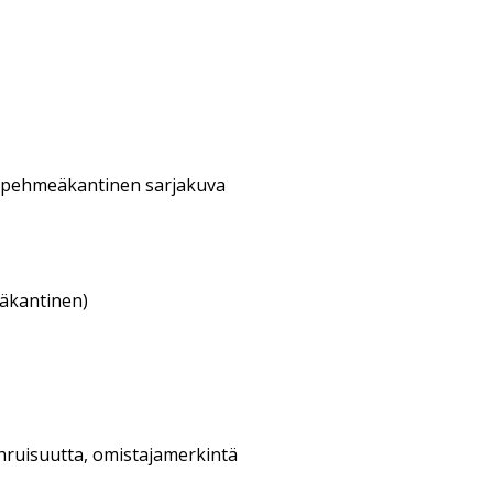
 pehmeäkantinen sarjakuva
eäkantinen)
uhruisuutta, omistajamerkintä