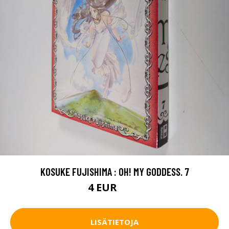
KOSUKE FUJISHIMA : OH! MY GODDESS. 7
4 EUR
4.5 EUR
LISÄTIETOJA