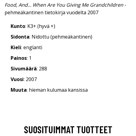
Food, And... When Are You Giving Me Grandchildren
-
pehmeäkantinen tietokirja vuodelta 2007
Kunto
: K3+ (hyvä +)
Sidonta
: Nidottu (pehmeäkantinen)
Kieli
: englanti
Painos
: 1
Sivumäärä
: 288
Vuosi
: 2007
Muuta
: hieman kulumaa kansissa
SUOSITUIMMAT TUOTTEET