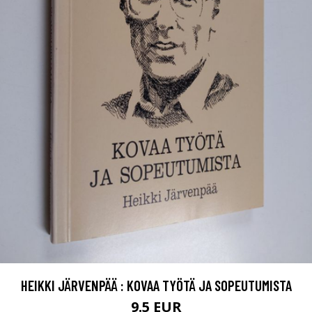
HEIKKI JÄRVENPÄÄ : KOVAA TYÖTÄ JA SOPEUTUMISTA
9.5 EUR