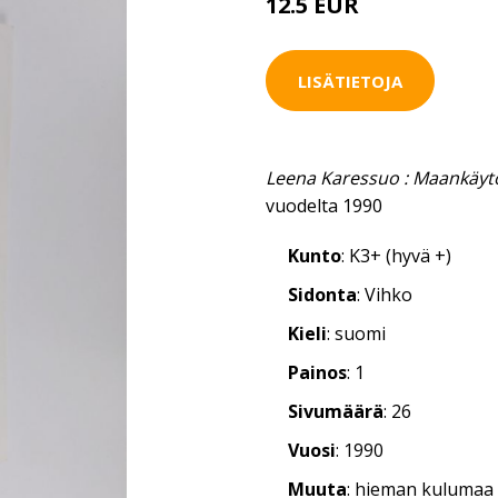
12.5 EUR
LISÄTIETOJA
Leena Karessuo : Maankäyt
vuodelta 1990
Kunto
: K3+ (hyvä +)
Sidonta
: Vihko
Kieli
: suomi
Painos
: 1
Sivumäärä
: 26
Vuosi
: 1990
Muuta
: hieman kulumaa