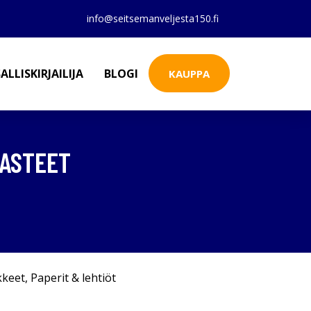
info@seitsemanveljesta150.fi
ALLISKIRJAILIJA
BLOGI
KAUPPA
AASTEET
kkeet
,
Paperit & lehtiöt